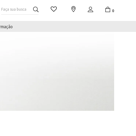
Faça sua busca
0
irmação