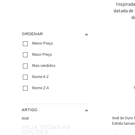
Inspirada
datada de 
d
ORDENAR
Menor Preço
Maior Preço
Mais vendidos
Nome A-Z
Nome Z-A
ARTIGO
Anel de Ouro
Anel
Estrela taman
Veja todas as
opções