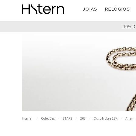
Joias
Relógios
10% D
Coleções
STARS
203
Ouro Nobre 18K
Anel