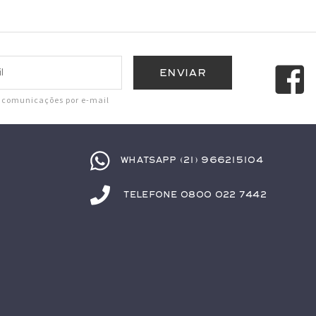
r comunicações por e-mail
Whatsapp (21) 966215104
Telefone 0800 022 7442