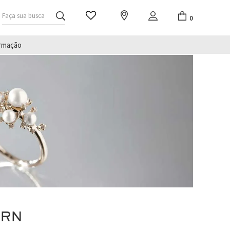
Faça sua busca
0
irmação
ERN