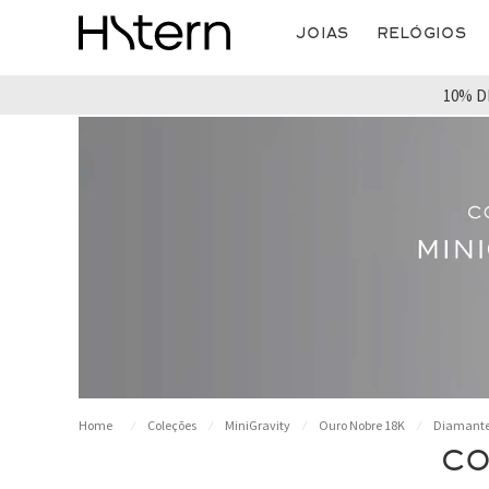
Joias
Relógios
10% D
Coleções
MiniGravity
Ouro Nobre 18K
Diamant
CO