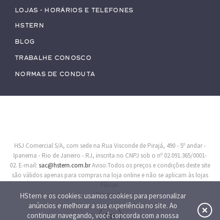
Lojas - Horários e Telefones
HStern
Blog
Trabalhe conosco
Normas de Conduta
HSJ Comercial S/A, com sede na Rua Visconde de Pirajá, 490 - 5º andar -
Ipanema - Rio de Janeiro - RJ, inscrita no CNPJ sob o nº 02.091.365/0001-
02. E-mail:
sac@hstern.com.br
Aviso:Todos os preços e condições deste site
são válidos apenas para compras na loja online e não se aplicam às lojas
Físicas.
Procon-RJ
HStern e os cookies: usamos cookies para personalizar
anúncios e melhorar a sua experiência no site. Ao
continuar navegando, você concorda com a nossa