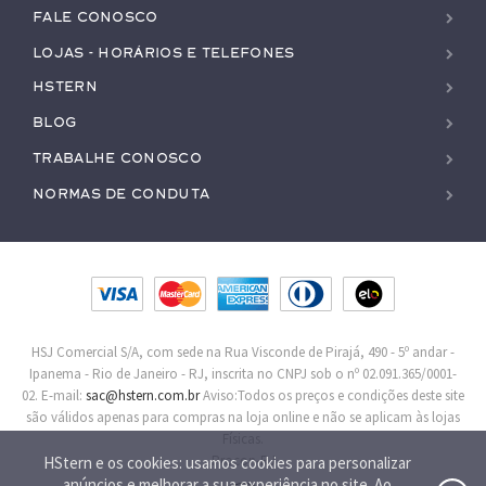
Fale conosco
Lojas - Horários e Telefones
HStern
Blog
Trabalhe conosco
Normas de Conduta
HSJ Comercial S/A, com sede na Rua Visconde de Pirajá, 490 - 5º andar -
Ipanema - Rio de Janeiro - RJ, inscrita no CNPJ sob o nº 02.091.365/0001-
02. E-mail:
sac@hstern.com.br
Aviso:Todos os preços e condições deste site
são válidos apenas para compras na loja online e não se aplicam às lojas
Físicas.
Procon-RJ
HStern e os cookies: usamos cookies para personalizar
anúncios e melhorar a sua experiência no site. Ao