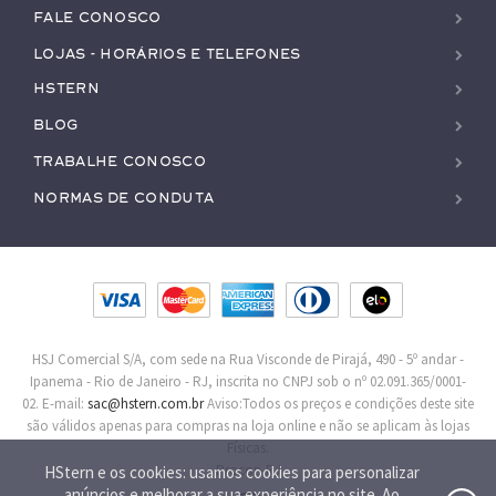
Fale conosco
Lojas - Horários e Telefones
HStern
Blog
Trabalhe conosco
Normas de Conduta
HSJ Comercial S/A, com sede na Rua Visconde de Pirajá, 490 - 5º andar -
Ipanema - Rio de Janeiro - RJ, inscrita no CNPJ sob o nº 02.091.365/0001-
02. E-mail:
sac@hstern.com.br
Aviso:Todos os preços e condições deste site
são válidos apenas para compras na loja online e não se aplicam às lojas
Físicas.
Procon-RJ
HStern e os cookies: usamos cookies para personalizar
anúncios e melhorar a sua experiência no site. Ao