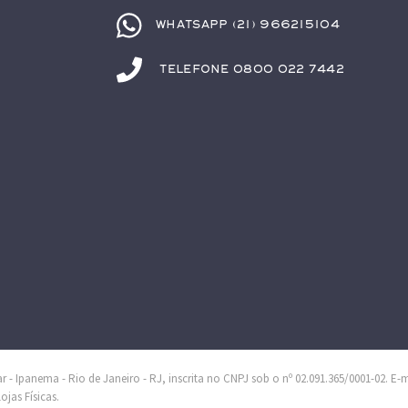
Whatsapp (21) 966215104
Telefone 0800 022 7442
 - Ipanema - Rio de Janeiro - RJ, inscrita no CNPJ sob o nº 02.091.365/0001-02. E-
jas Físicas.