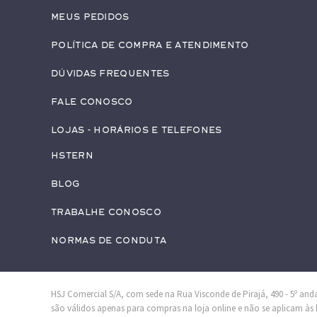
Meus pedidos
Política de Compra e Atendimento
Dúvidas Frequentes
Fale conosco
Lojas - Horários e Telefones
HStern
Blog
Trabalhe conosco
Normas de Conduta
HSJ Comercial S/A, com sede na Rua Visconde de Pirajá, 490 - 5º andar
são válidos apenas para compras na loja online e não se aplicam às lo