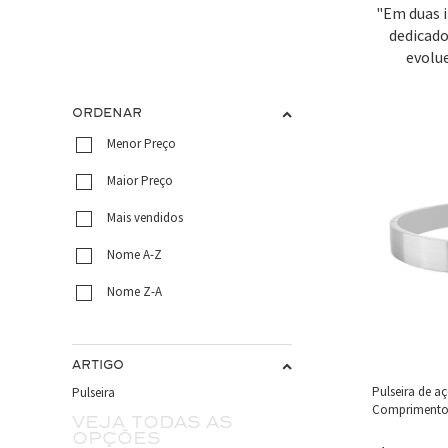
"Em duas i
dedicado
evolu
ORDENAR
Menor Preço
Maior Preço
Mais vendidos
Nome A-Z
Nome Z-A
ARTIGO
Pulseira de a
Pulseira
Comprimento 
Veja todas as
opções