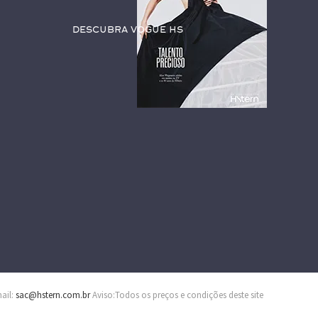
Descubra Vogue HS
mail:
sac@hstern.com.br
Aviso:Todos os preços e condições deste site