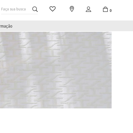
Faça sua busca
0
irmação